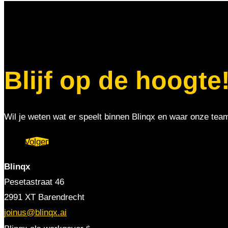
Blijf op de hoogte
Wil je weten wat er speelt binnen Blinqx en waar onze tea
Volgen
Blinqx
Pesetastraat 46
2991 XT Barendrecht
joinus@blinqx.ai