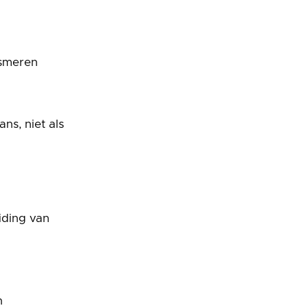
n
asmeren
ns, niet als
iding van
n