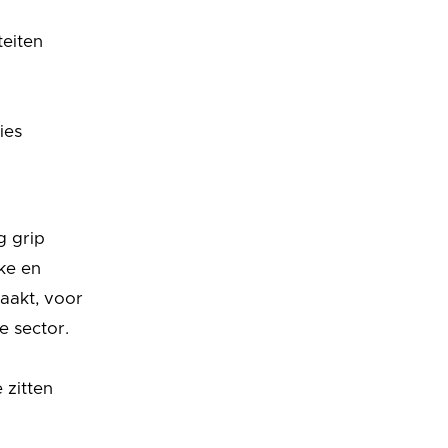
teiten
ies
g grip
ke en
maakt, voor
e sector.
 zitten