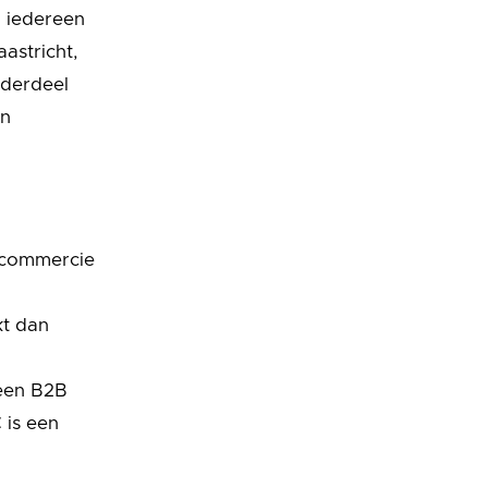
en iedereen
astricht,
nderdeel
en
, commercie
kt dan
 een B2B
 is een