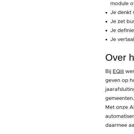
module of
Je denkt 
Je zet bu
Je defini
Je vertaa
Over h
Bij
EQili
wer
geven op hu
jaarafsluit
gemeenten, 
Met onze AI
automatiser
daarmee aan