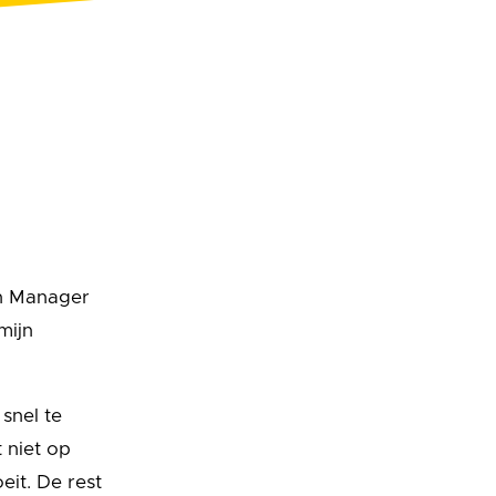
th Manager
mijn
snel te
t niet op
eit. De rest