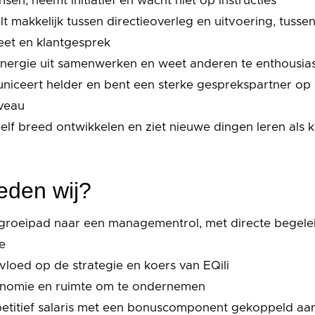
nsen, neemt initiatief en wacht niet op instructies
lt makkelijk tussen directieoverleg en uitvoering, tusse
et en klantgesprek
energie uit samenwerken en weet anderen te enthousi
iceert helder en bent een sterke gesprekspartner op
iveau
zelf breed ontwikkelen en ziet nieuwe dingen leren als ka
eden wij?
groeipad naar een managementrol, met directe begele
ie
nvloed op de strategie en koers van EQili
onomie en ruimte om te ondernemen
etitief salaris met een bonuscomponent gekoppeld aa