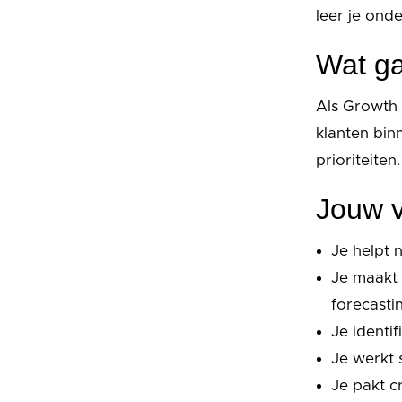
leer je ond
Wat ga
Als Growth 
klanten bin
prioriteiten
Jouw v
Je helpt n
Je maakt 
forecasti
Je identi
Je werkt 
Je pakt c