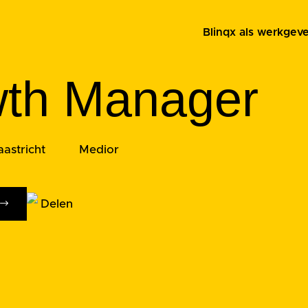
Blinqx als werkgeve
th Manager
astricht
Medior
Delen