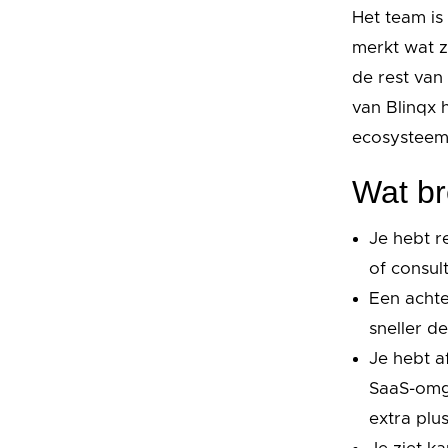
Het team is 
merkt wat z
de rest van 
van Blinqx
ecosysteem
Wat br
Je hebt r
of consul
Een achte
sneller d
Je hebt a
SaaS-omge
extra plu