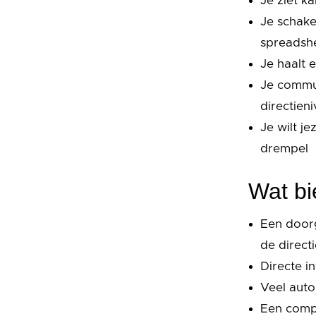
Je ziet ka
Je schake
spreadshe
Je haalt 
Je commun
directien
Je wilt je
drempel
Wat bi
Een door
de direct
Directe i
Veel aut
Een comp