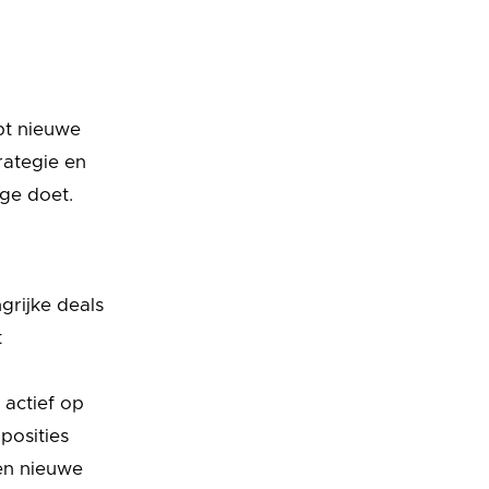
pt nieuwe
rategie en
age doet.
ngrijke deals
t
 actief op
posities
een nieuwe