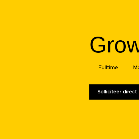
Grow
Fulltime
Ma
Solliciteer direct